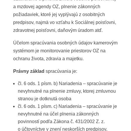
a mzdovej agendy OZ, plnenie zákonných
požiadaviek, ktoré jej vyplývajú z osobitných
predpisov, najmä vo vzťahu k Sociálnej poisťovni,
zdravotnej poisťovni, daňovým úradom atď.
Účelom spracúvania osobných údajov kamerovým
systémom je monitorovanie priestorov OZ na
ochranu života, zdravia a majetku.
Právny základ
spracúvania je:
čl. 6 ods. 1 písm. b) Nariadenia – spracúvanie je
nevyhnutné na plnenie zmluvy, ktorej zmluvnou
stranou je dotknutá osoba
čl. 6 ods. 1 písm. c) Nariadenia – spracúvanie je
nevyhnutné na účel plnenia zákonných
povinností podľa Zákona č. 431/2002 Z. z.
o účtovníctve v znení neskorších predpisov,