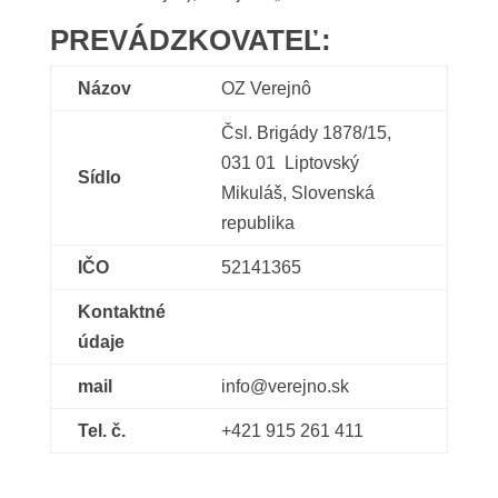
PREVÁDZKOVATEĽ:
Názov
OZ Verejnô
Čsl. Brigády 1878/15,
031 01 Liptovský
Sídlo
Mikuláš, Slovenská
republika
IČO
52141365
Kontaktné
údaje
mail
info@verejno.sk
Tel. č.
+421 915 261 411