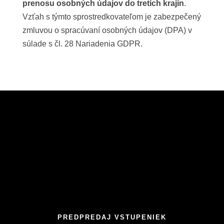
prenosu osobných údajov do tretích krajín
.
Vzťah s týmto sprostredkovateľom je zabezpečený
zmluvou o spracúvaní osobných údajov (DPA) v
súlade s čl. 28 Nariadenia GDPR.
PREDPREDAJ VSTUPENIEK