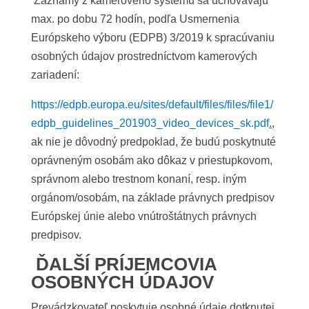
Záznamy z kamerového systému sa uchovávajú
max. po dobu 72 hodín, podľa Usmernenia
Európskeho výboru (EDPB) 3/2019 k spracúvaniu
osobných údajov prostredníctvom kamerových
zariadení:
https://edpb.europa.eu/sites/default/files/files/file1/
edpb_guidelines_201903_video_devices_sk.pdf
.
,
ak nie je dôvodný predpoklad, že budú poskytnuté
oprávneným osobám ako dôkaz v priestupkovom,
správnom alebo trestnom konaní, resp. iným
orgánom/osobám, na základe právnych predpisov
Európskej únie alebo vnútroštátnych právnych
predpisov.
ĎALŠÍ PRÍJEMCOVIA
OSOBNÝCH ÚDAJOV
Prevádzkovateľ poskytuje osobné údaje dotknutej