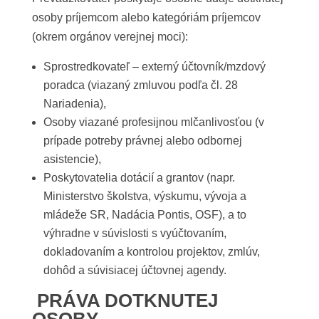
osoby príjemcom alebo kategóriám príjemcov
(okrem orgánov verejnej moci):
Sprostredkovateľ – externý účtovník/mzdový
poradca (viazaný zmluvou podľa čl. 28
Nariadenia),
Osoby viazané profesijnou mlčanlivosťou (v
prípade potreby právnej alebo odbornej
asistencie),
Poskytovatelia dotácií a grantov (napr.
Ministerstvo školstva, výskumu, vývoja a
mládeže SR, Nadácia Pontis, OSF), a to
výhradne v súvislosti s vyúčtovaním,
dokladovaním a kontrolou projektov, zmlúv,
dohôd a súvisiacej účtovnej agendy.
PRÁVA DOTKNUTEJ